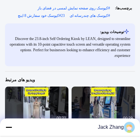
برچسب‌ها:
#
کیوسک روی صفحه نمایش لمسی در فضای باز
#
کیوسک های چندرسانه ای
23کيوسک خود سفارش 8 اينچ
#
توضیحات ویدیو:
Discover the 23.8-inch Self Ordering Kiosk by LEAN, designed to streamline
operations with its 10-point capacitive touch screen and versatile operating system
options. Perfect for businesses looking to enhance efficiency and customer
experience.
ویدیو های مرتبط
00:21
00:29
Jack Zhang
نیازی به ایستادن در صف نیست!
هنوز در صف پرداخت در پمپ بنزین
منتظری؟
کيوسک پرداخت خود
کيوسک پرداخت خود
August 04, 2025