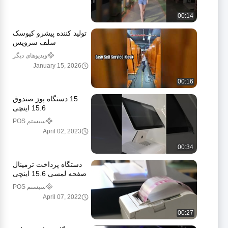
00:14
تولید کننده پیشرو کیوسک
سلف سرویس
ویدیوهای دیگر
January 15, 2026
00:16
15 دستگاه پوز صندوق
15.6 اینچی
سیستم POS
April 02, 2023
00:34
دستگاه پرداخت ترمینال
صفحه لمسی 15.6 اینچی
همه در یک
سیستم POS
April 07, 2022
00:27