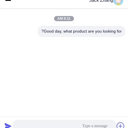
Jack Zhang
نیازی به ایستادن در صف نیست!
هنوز در صف پرداخت در پمپ بنزین
منتظری؟
کيوسک پرداخت خود
کيوسک پرداخت خود
August 04, 2025
July 24, 2025
9:11 AM
Good day, what product are you looking for?
00:08
00:44
کیوسک پرداخت خود در فضای باز
ایستگاه پرداخت پارکینگ
کيوسک پرداخت خود
ویدیوهای دیگر
March 28, 2025
November 22, 2024
00:28
00:14
کیوسک پرداخت پارکینگ در فضای باز
صفحه نمایش لمسی کیوسک خود
سفارش دهنده پایانه POS برای رستوران
ویدیوهای دیگر
کیوسک خود سفارش
November 22, 2024