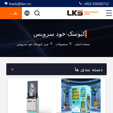
frank@lien.cn
+852-59568712
نقل قول
کیوسک خود سرویس
>
>
صفحه اصلی
محصولات
چین کیوسک خود سرویس
دسته بندی ها