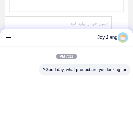
Joy Jiang
ارسال
7:12 PM
Good day, what product are you looking for?
SHENZHEN LEAN KIOSK SYSTEMS CO.,
LTD.
frank@lien.cn
+852-59568712