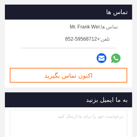
تماس ها
تماس ها:
Mr. Frank Wei
تلفن:
+852-59568712
اکنون تماس بگیرید
به ما ایمیل بزنید