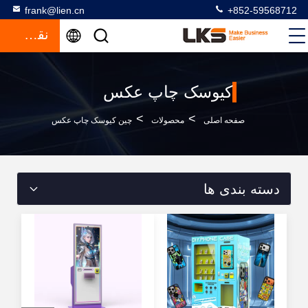
frank@lien.cn
+852-59568712
نقل قول
کیوسک چاپ عکس
>
>
صفحه اصلی
محصولات
چین کیوسک چاپ عکس
دسته بندی ها