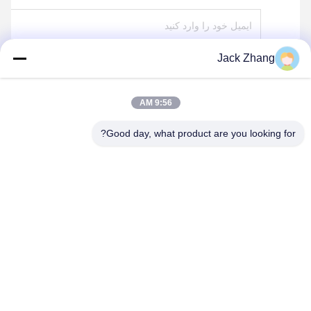
Jack Zhang
ارسال
9:56 AM
Good day, what product are you looking for?
SHENZHEN LEAN KIOSK SYSTEMS CO.,
LTD.
frank@lien.cn
+852-59568712
۹۰-۸ جاده دایانگ، طبقه دوم، محله رنتین، خیابان فوهای، منطقه