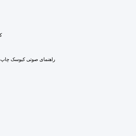
کیو
راهنمای صوتی کیوسک چاپ عکس هوش مصنوعی با چراغ های B