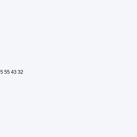
32 43 55 65 75 اینچ 2K 4K کف داخلی ایستاده صفحه نمایش لمسی ال سی دی کیوسک تبلیغاتی سیگنال دیجیتال با چاپگر و POS