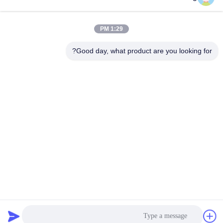
کیوسک اطلاعات تعاملی
بهترین قیمت را دریافت کنید
بهترین قیمت را دریافت کنید
1:29 PM
Good day, what product are you looking for?
SHENZHEN LEAN KIOSK SYSTEMS CO.,
LTD.
frank@lien.cn
+86-186-6457-6557
۹۰-۸ جاده دایانگ، طبقه دوم، محله رنتین، خیابان فوهای، منطقه
بائوان، شنژن، گوانگدونگ، چین
چین کیفیت خوب ایستگاه پرداخت پارکینگ تامین کننده. حق چاپ © 2014-2026
Shenzhen Lean Kiosk Systems Co., Ltd. . تمامی حقوق محفوظ است.