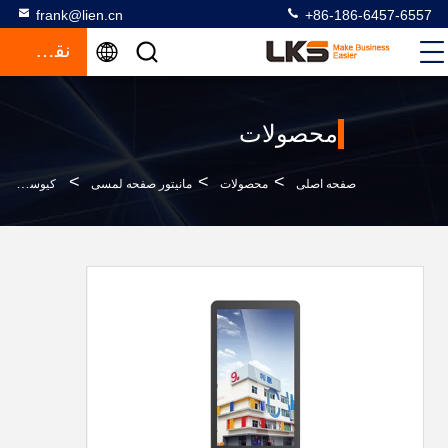
frank@lien.cn
+86-186-6457-6557
نقل قول
محصولات
>
>
>
صفحه اصلی
محصولات
مانیتور صفحه لمسی
کیوسک ایستاده رایگان شبکه چندرسانه ای با مانیتور بسیار روشن برای کیوسک تبلیغاتی