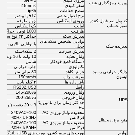
نیروی کلیدی
2 ~ 3N
پین پد رمزگذاری شده
سفر کلیدی
>2.5mm
سطح حفاظت
ip65
نرخ اعتباربخشی
۹۶٪ یا بیشتر
کد پول نقد قبول کننده
ورودی اسکناس
چهار طرفه
صورتحساب
امانت
یک اسکناس
ظرفیت
1000 تومان حداکثر
پذیرش سکه
حداکثر ۳۲ نوع سکه، در ۲*۱۶ یا ۱*۳۲ کانال
توانایی تشخیص سکه های
با توانایی بالایی ب
پذيرنده سکه
جعلی
پذیرش سرعت
2 سکه/سکه
ولتاژ تغذیه
10 ولت تا 16 ولت DC
دستگاه قطع خودکار
شامل
تکنولوژی
چاپ حرارتی
چاپگر حرارتی رسید
عرض کاغذ
80 میلی متر
اپسون
سرعت چاپ
150mm/s
بافر داده ها
۴ کیلو بایت
رابط
RS232،USB
ولتاژ ورودی
145-290va
ولتاژ خروجی
200-255va
UPS
حداکثر زمان برای تامین یک
3 ~ 20 دقیقه (برای یک PC)
PC
محدوده ولتاژ ورودی AC
100~240VAC
فرکانس
50Hz تا 60Hz
منبع برق دیجیتال
محدوده ولتاژ ورودی AC
100~240VAC
فرکانس
50Hz تا 60Hz
لوازم
پورت های سیم کشی، پورت های USB، بلندگوها، فن ها، کابل ها، پیچ ها و غیره