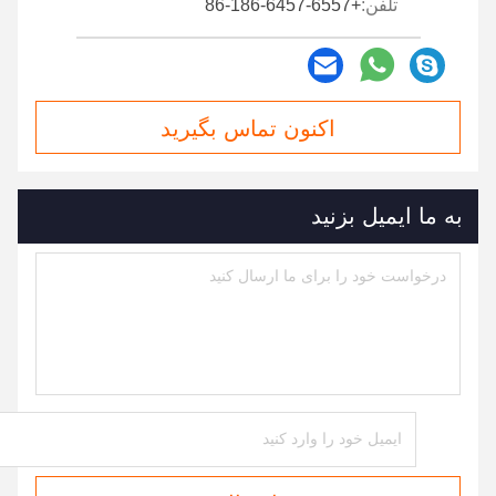
تلفن:
+86-186-6457-6557
اکنون تماس بگیرید
به ما ایمیل بزنید