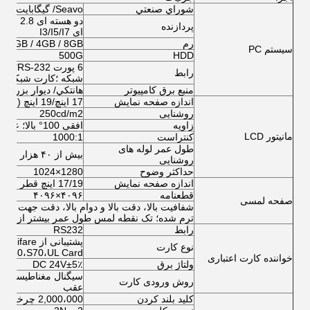
شوراي صنعتي
Seavo/ گیگابایت/Advantech AIMB 562
پردازنده
ای I3/I5/I7
رم
2GB / 4GB / 8GB
سیستم PC
500G
HDD
رابط
شبکه ؛کارت شبکه یک
منبع برق کامپیوتر
هانتکي/ ديوار بزرگ
اندازه صفحه نمایش
17 اینچ/19 اینچ (اختیاری از 8 اینچ تا 65 اینچ)
روشنایی
250cd/m2
زاویه
افقی 100° بالا؛ عمودی 80° بالا
مانیتور LCD
کنتراست
1000:1
طول عمر لوله های
بیش از ۴۰ هزار ساعت
روشنایی
حداکثر وضوح
1280×1024
اندازه صفحه نمایش
17/19 اینچ قطر (اختیاری از 8 اینچ تا 65 اینچ)
قطعنامه
۴۰۹۶×۴۰۹۶
صفحه لمسی
ترم شده؛ تک نقطه لمس طول عمر بیشتر از 50 سال000هزار بار
رابط
RS232
پشتیبانی از
نوع کارت
S50،S70،UL Card
خواننده کارت اعتباری
ولتاژ برق
DC 24V±5٪
سیگنال مغناطیسی، سی
روش ورودی کارت
عقب
کلید بلند کردن
2,000،000 چرخه