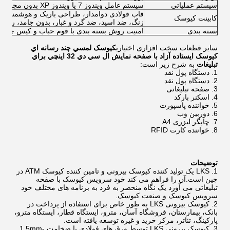
سیستم عملیاتی
سیستم عامل ویندوز 7 یا ویندوز XP بدون مجوز
قاب فولادی دوامدار، طراحی باریک و هوشمندانه
کابینت کیوسک
زنگ، ضد اسید، ضد گرد و غبار، بدون جامد، رنگ
بسته بندی
امنیت روش بسته بندی با فوم حباب و کیس چوبی
سایر قطعات سخت افزاری اختیاری
کيوسک لمسي چند رسانه اي
کيوسک ايستاده آزاد با صفحه نمایش ال سي دي 32 اينچي براي
تبلیغات
به شرح زیر است:
دستگاه پول نقد
دستگاه پول نقد
صفحه تبلیغاتی
اسکنر بارکد
خواننده پاسپورت
دوربین وب
چاپگر لیزری A4
خواننده کارت RFID
توضیحات
LKS یک تولید کننده کیوسک بیرونی و تامین کننده کیوسک ATM در
چین است.آن را فراهم می کند خود سرویس کیوسک با صفحه
تبلیغاتی می آورد یک نگاه منحصر به فرد به برنامه های مختلف خود
سرویس کیوسک و صنعت کیوسک.
کیوسک بیرونی LKS به طور خاص برای استفاده از پرداخت در
بانک، بیمارستان، فروشگاه آسان، مترو، ایستگاه قطار، ایستگاه مترو،
پارکینگ، تئاتر، مرکز خرید و غیره توسعه یافته است.
کیوسک بیرونی LKS توسط ورق های فولادی با ضخامت 1.5mm-