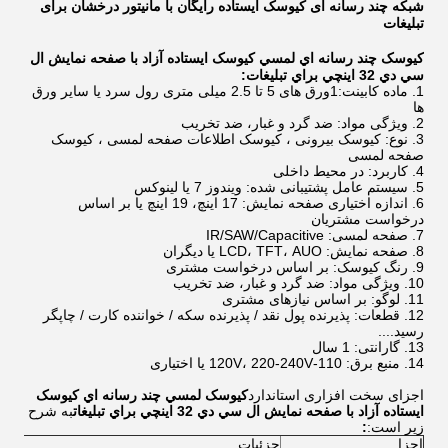
شبکه چند رسانه ای کیوسک ایستاده رایگان با مانیتور درخشان برای
تبلیغات
کيوسک چند رسانه اي لمسي کيوسک ايستاده آزاد با صفحه نمایش ال
سي دي 32 اينچي براي تبلیغات:
ماده کابینت:1ورق های 5 تا 2.5 میلی متری رول سرد یا سایر ورق
ها
ویژگی مواد: ضد گرد و غبار، ضد تخریب
نوع: کیوسک بیرونی ، کیوسک اطلاعات صفحه لمسی ، کیوسک
صفحه لمسی
کاربرد: در محیط داخلی
سیستم عامل پشتیبانی شده: ویندوز 7 یا لینوکس
اندازه اختیاری صفحه نمایش: 17 اینچ، 19 اینچ یا بر اساس
درخواست مشتریان
صفحه لمسی: IR/SAW/Capacitive
صفحه نمایش: LCD، TFT، AUO یا دیگران
رنگ کیوسک: بر اساس درخواست مشتری
ویژگی مواد: ضد گرد و غبار، ضد تخریب
لوگو: بر اساس نیازهای مشتری
قطعات: پذیرنده پول نقد / پذیرنده سکه / خواننده کارت / چاپگر
رسید....
گارانتی: 1 سال
منبع برق: 110-120V، 220-240V یا اختیاری
اجزای سخت افزاری استاندارد
کيوسک لمسي چند رسانه اي کيوسک
ايستاده آزاد با صفحه نمایش ال سي دي 32 اينچي براي تبلیغات
به شرح
زیر است:
:
اجزا
جزئیات