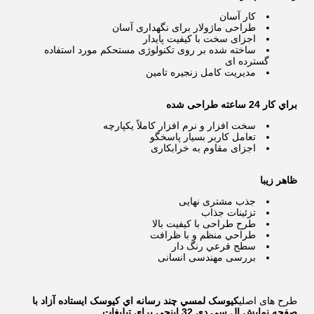
کار آسان
طراحی ماژولار برای نگهداری آسان
اجزای سخت با کیفیت پایدار
ساخته شده بر روی تکنولوژی مستحکم مورد استفاده
گسترده ای
مدیریت کامل زنجیره تامین
براي کار 24 ساعته طراحی شده
سخت افزار و نرم افزار کاملاً یکپارچه
تعامل کاربر بسیار پاسخگو
اجزای مقاوم به خرابکاری
ظاهر زیبا
جذب مشتری نهایی
تزئینات جذاب
طرح طراحی با کیفیت بالا
طراحي منظم و با ظرافت
سطح فرعي رنگ دار
بررسی مهندسی انسانی
طرح های اصلی
کيوسک لمسي چند رسانه اي کيوسک ايستاده آزاد با
صفحه نمایش ال سي دي 32 اينچي براي تبلیغات