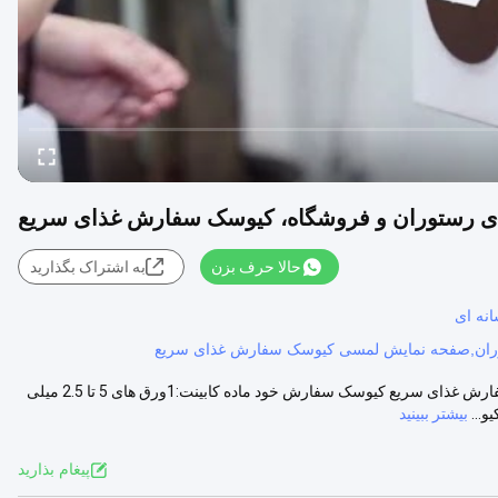
حالا حرف بزن
به اشتراک بگذارید
نه ای
کیوسک سفارش خود با ترمینال POS برای رستوران و فروشگاه، کیوسک سفارش غذای سریع کیوسک سفارش خود ماده کابینت:1ورق های 5 تا 2.5 میلی
و...
بیشتر ببینید
پيغام بذاريد