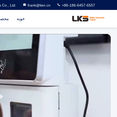
 Co., Ltd.
frank@lien.cn
+86-186-6457-6557
خونه
محصو