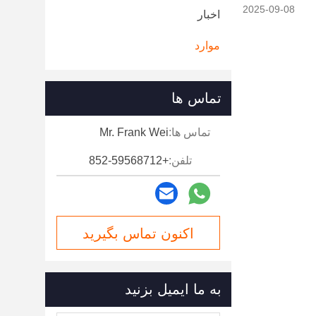
2025-09-08
اخبار
موارد
تماس ها
تماس ها:
Mr. Frank Wei
تلفن:
+852-59568712
اکنون تماس بگیرید
به ما ایمیل بزنید