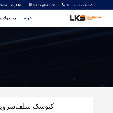
ems Co., Ltd.
frank@lien.cn
+852-59568712
خونه
محصولات
کیوسک سلف‌سرویس فرودگاهی 23.8 ا