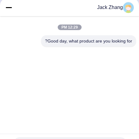
Jack Zhang
ارسال
12:29 PM
Good day, what product are you looking for?
SHENZHEN LEAN KIOSK SYSTEMS CO.,
LTD.
frank@lien.cn
+852-59568712
۹۰-۸ جاده دایانگ، طبقه دوم، محله رنتین، خیابان فوهای، منطقه
بائوان، شنژن، گوانگدونگ، چین