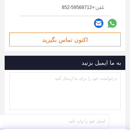
تلفن:
+852-59568712
اکنون تماس بگیرید
به ما ایمیل بزنید