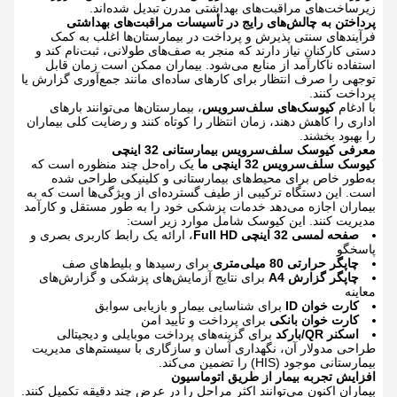
زیرساخت‌های مراقبت‌های بهداشتی مدرن تبدیل شده‌اند.
پرداختن به چالش‌های رایج در تأسیسات مراقبت‌های بهداشتی
فرآیندهای سنتی پذیرش و پرداخت در بیمارستان‌ها اغلب به کمک
دستی کارکنان نیاز دارند که منجر به صف‌های طولانی، ثبت‌نام کند و
استفاده ناکارآمد از منابع می‌شود. بیماران ممکن است زمان قابل
توجهی را صرف انتظار برای کارهای ساده‌ای مانند جمع‌آوری گزارش یا
پرداخت کنند.
با ادغام
کیوسک‌های سلف‌سرویس
، بیمارستان‌ها می‌توانند بارهای
اداری را کاهش دهند، زمان انتظار را کوتاه کنند و رضایت کلی بیماران
را بهبود بخشند.
معرفی کیوسک سلف‌سرویس بیمارستانی 32 اینچی
کیوسک سلف‌سرویس 32 اینچی ما
یک راه‌حل چند منظوره است که
به‌طور خاص برای محیط‌های بیمارستانی و کلینیکی طراحی شده
است. این دستگاه ترکیبی از طیف گسترده‌ای از ویژگی‌ها است که به
بیماران اجازه می‌دهد خدمات پزشکی خود را به طور مستقل و کارآمد
مدیریت کنند.
این کیوسک شامل موارد زیر است:
صفحه لمسی 32 اینچی Full HD
، ارائه یک رابط کاربری بصری و
پاسخگو
چاپگر حرارتی 80 میلی‌متری
برای رسیدها و بلیط‌های صف
چاپگر گزارش A4
برای نتایج آزمایش‌های پزشکی و گزارش‌های
معاینه
کارت خوان ID
برای شناسایی بیمار و بازیابی سوابق
کارت خوان بانکی
برای پرداخت و تأیید امن
اسکنر QR/بارکد
برای گزینه‌های پرداخت موبایلی و دیجیتالی
طراحی مدولار آن، نگهداری آسان و سازگاری با سیستم‌های مدیریت
بیمارستانی موجود (HIS) را تضمین می‌کند.
افزایش تجربه بیمار از طریق اتوماسیون
بیماران اکنون می‌توانند اکثر مراحل را در عرض چند دقیقه تکمیل کنند.