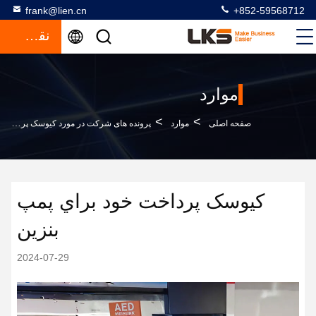
frank@lien.cn
+852-59568712
نقل قول
موارد
>
>
صفحه اصلی
موارد
پرونده های شرکت در مورد کيوسک پرداخت خود براي پمپ بنزين
کيوسک پرداخت خود براي پمپ
بنزين
2024-07-29