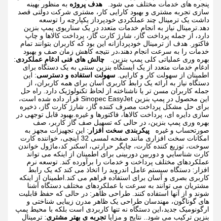
پنجره های خدمات مختلف می شود.
هدف پروژه
به منظور بهینه
سازی تجربه مشتری و بهبود کارایی کار، مشتری شرکت دولتی قصد
داشت یک ترمینال چند عملکردی خودپرداز یکپارچه را توسعه
دهد.ترمینال نیاز به انجام خدمات متعدد در یک سناریوی پمپ بنزین
دارد، از جمله پرداخت گاز، شارژ کارت گاز، پرداخت کالاها و چاپ
فاکتور. هدف از ترمینال خودپردازانه این بود که کاربران بتوانند تمام
خدمات را به سرعت انجام دهند،در نتیجه کاهش زمان صف و بهبود
بهره وری عملیاتی کلی پمپ بنزین.
چالش های فنی
ادغام عملکردی
:
ادغام خدمات متعدد از یک ایستگاه بنزین سنتی به یک دستگاه برای
اطمینان از سهولت کار و کارایی.
سهولت استفاده و دسترسی
: این
دستگاه نیاز به ارائه یک رابط کاربری آسان برای همه کاربران، از
جمله کاربران مسن تر یا ناشناخته از لحاظ تکنولوژیک دارد.
راه حل
این محصول در پمپ بنزین Sinopec EasyJet قرار داده شده است،
برای حل مشکل پرداخت مصرف کننده گاز، شارژ کارت گاز، ذخیره
سازی دایره ای، پرداخت کالاها، فاکتورها و غیره.بهبود قابل توجهی در
بهره وری پمپ بنزین، در حالی که تسهیل صف گاز کاربر، صف
صورتحساب و غیره
پیکربندی سخت افزار
: این تجهیزات مجهز به
امکانات سخت افزاری مانند صفحه لمسی 32 اینچی، خواننده کارت
سوخت، توزیع کننده کارت، چاپگر حرارتی، اسکنر کد،ماژول خواندن
کارت شناسايي و دوربین دوربینی برای اطمینان از اینکه می تواند
عملکردهای مختلف پرداخت و خدمات را برآورده کند.
توسعه نرم
افزار: دستگاه سیستم عامل اندروید را اتخاذ می کند که یک رابط
کاربری بصری و آسان برای استفاده فراهم می کند.اطمینان از اینکه
مشتریان می توانند به سرعت با عملکردهای مختلف دستگاه آشنا
شوند و از آنها استفاده کنند.
طراحی ظاهر: در حالی که حفظ قابلیت
های گوناگون، مهندسان طراحی یک ظاهر مدرن زیبایی شناختی و
ارگونومیک جدید،این دستگاه نه تنها کاربردی است بلکه با محیط پمپ
بنزین ترکیب می شود..
نتایج و مزایا
تجربه ی بهتر مشتری
: ترمینال