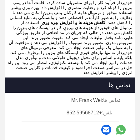
خودپرداز فرآیند کار را برای مشتریان ساده کرد، اقامت آنها در پمپ
بنزین را کوتاه کرد و رضایت مشتری را افزایش داد.
بهره وری بیشتر:
استفاده موفق از ترمینال ها به کارکنان پمپ بنزین امکان می دهد تا
وظایف را به طور کارآمدتر اختصاص دهند و وابستگی به منابع انسانی
را کاهش دهند.
کاهش هزینه ها و افزایش بهره وری
: استفاده از
ترمینال های خودپرداز هزینه های نیروی کار در ایستگاه های بنزین را
کاهش می دهد، در حالی که جریان درآمد اضافی از طریق ویژگی
هایی مانند پخش تبلیغات ایجاد می کند.
تقویت تصویر برند: این
سرویس مدرن، تصویر برند سینوپک را افزایش می دهد و موقعیت آن
را به عنوان یک نوآور صنعت ایجاد می کند.
معرفی ترمینال های
خودپرداز نه تنها نیازهای فوری ایستگاه های بنزین را برطرف می کند،
بلکه پایه و اساس برای تحول دیجیتال طولانی مدت و نوآوری مدل
خدمات را نیز ایجاد می کند.با توسعه تکنولوژی، انتظار می رود این راه
حل در سراسر صنعت اجرا شود و کیفیت خدمات و کارایی صنعت
انرژی را بیشتر افزایش دهد.
تماس ها
تماس ها:
Mr. Frank Wei
تلفن:
+852-59568712