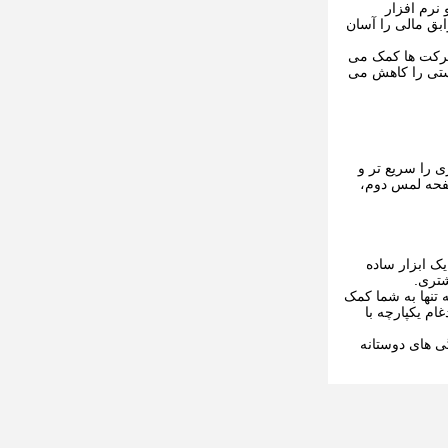
نقطه فروش (POS) ، مدیریت موجودی و نرم افزار
بق مالی را آسان
 شرکت ها کمک می
دستی را کاهش می
 را سریع تر و
صفحه لمس دوم،
یک ابزار ساده
شتری.
 تنها به شما کمک
ام یکپارچه با
ی های دوستانه