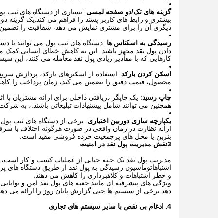
گزینه های تک/دو صفحه لمسی
: بسیاری از دستگاه های ثبت پ
بیشتری و رابط های کاربر پسند را فراهم می کند.یک گزینه 
دیگری آن را برای مشتری نمایش می دهد، شفافیت را تضمین 
رسیدگی به اسکناس ها
: دستگاه های ثبت پول می توانند با 
دادن پول نقد مجهز باشند. این به کاهش خطای انسانی کمک م
کارهایی که با مقادیر زیادی پول نقد معامله می کنند، این سی
اسکن کردن بارکد
: استفاده از اسکنرهای بارکد، پردازش سری
محصول، قیمت دقیق را تضمین می کند، زمان پرداخت را کاهش
چاپ رسید
: یک چاپگر دریافتی داخلی برای ارائه مشتریان با
همچنین می توانند شامل پیشنهادات تبلیغاتی باشند.، به شرکت ه
یکپارچه سازی دوربین اختیاری
: برخی از دستگاه های ثبت پول ب
ارائه نظارت در زمان واقعی در صورت هرگونه اختلاف یا سرق
بنزین یا محل های پرجمعیت خرده فروشی مفید است.
3نقش مدیریت پول نقد در امنیت
مدیریت پول نقد یک جنبه حیاتی از عملیات کسب و کار است، 
اشتباهاتوماسیون رسیدگی به پول نقد از طریق دستگاه های 
و خطر اشتباهات و کلاهبرداری را کاهش می دهند.
ویژگی های پیشرفته ای مانند جعبه های پول نقد امن و توانایی
دهد.برخی از سیستم ها حتی گزارش پایان روز را ارائه می ده
4. ادغام بی نقص با سایر سیستم های تجاری