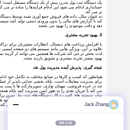
حسابداری ادغام می شود.این ادغام فرآیندها را ساده تر می 
تر می کند.
به عنوان مثال، داده های فروش جمع آوری شده توسط دستگاه 
کند تا گزارش های مالی را بدون ورودی دستی تولید کنند.سیس
دهد و دقت موجودی را بهبود می بخشد.
5. بهبود تجربه مشتری
با افزایش پرداخت های دیجیتال، انتظارات مشتریان برای ترا
علاوه بر این، ویژگی هایی مانند سیستم های دو صفحه لمسی 
لذت بخش تر می کند.شرکت ها همچنین می توانند از گزینه نمای
بهبود بیشتر تجربه مشتری و تشویق بازدید مجدد.
نتیجه گیری: پذیرش آینده مدیریت پول نقد
همانطور که کسب و کارها در صنایع مختلف به تکامل خود ادامه
برای مدیریت معاملات است، بلکه بخشی جدایی ناپذیر از عمل
چه در خرده فروشی، مهمان نوازی، سوپرمارکت ها یا پمپ بنزین
می کند تا جریان نقدی را به طور ایمن مدیریت کنید بلکه همچن
سایر سیستم های کسب و کار، دستگاه های ثبت پول مدرن برای
اگر به دنبال ارتقاء سیستم مدیریت پول نقد کسب و کار خود 
Jack Zhang
مشتری را برای کمک به رشد کسب و کار شما ترکیب می کند.
4:59 PM