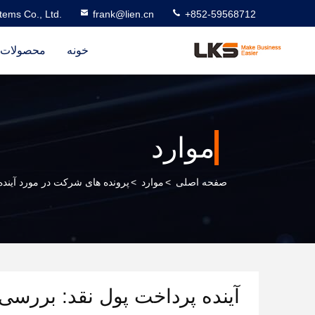
ems Co., Ltd.
frank@lien.cn
+852-59568712
خونه
محصولات
موارد
صفحه اصلی
>
موارد
>
پرونده های شرکت در مورد آینده
آینده پرداخت پول نقد: بررسی