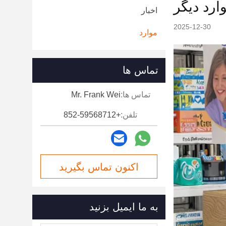
رد دیگر
اخبار
2025-12-30
موارد
تماس ها
تماس ها:
Mr. Frank Wei
تلفن:
+852-59568712
اکنون تماس بگیرید
به ما ایمیل بزنید