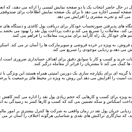
ول در حال حاضر انتخاب یک یا دو صفحه نمایش لمسی را ارائه می دهند، که ان
دو صفحه لمسی اجازه می دهد تا برای یک صفحه نمایش اطلاعات برای صندوقچی،
می کند و تجربه مشتری را افزایش می دهد.
دستگاه های پذیرفتن صورتحساب خودکار برای دریافت پول کاغذی و دستگاه های 
ی کند، معاملات را تسریع می کند،و دقت پرداخت پول نقد را بهبود می بخشد.
ستم های خودکار یک راه کارآمد برای مدیریت معاملات را فراهم می کنند.
ع فروش، به ویژه در خرده فروشی و سوپرمارکت ها را آسان تر می کند. اسکن
 می دهد،و ردیابی موجودی را تسریع می کند.
 اثبات خرید و کسب و کار با سوابق دقیق برای اهداف حسابداری ضروری است.ای
ا کمک می کند تا مشتریان را فراتر از معامله درگیر کنند.
ا گزینه ای برای یکپارچه سازی یک دوربین امنیتی همراه هستند.این ویژگی با ث
ت امنیت را افزایش می دهد.این روش به ویژه در محیط های پرجمعیت یا پرخط
به ویژه برای کسب و کارهایی که حجم زیادی پول نقد را اداره می کنند.کاهش
پرداخت اسکناس و سکه تضمین می کند که کسب و کارها کمتر به رسیدگی به ان
 ردیابی جریان پول نقد در زمان واقعی به شرکت ها کنترل بیشتری بر امور مال
ند، که سازگاری تراکنش های نقدی و شناسایی هرگونه اختلاف را آسان تر می ک