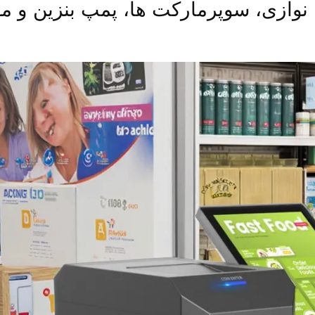
وازی، سوپرمارکت ها، پمپ بنزین و موا