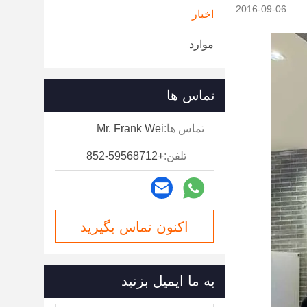
2016-09-06
اخبار
موارد
تماس ها
تماس ها:
Mr. Frank Wei
تلفن:
+852-59568712
اکنون تماس بگیرید
به ما ایمیل بزنید