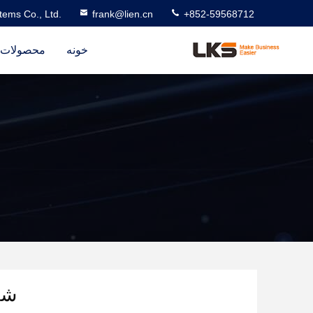
ems Co., Ltd.
frank@lien.cn
+852-59568712
خونه
محصولات
شا