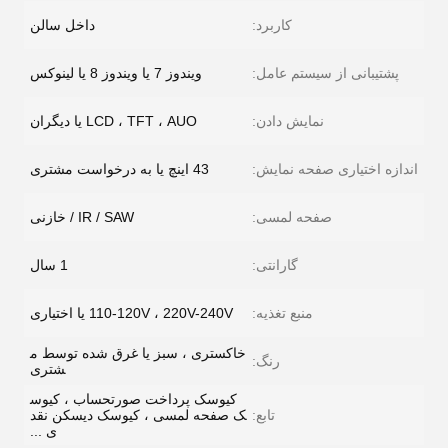
کاربرد:
داخل سالن
پشتیبانی از سیستم عامل:
ویندوز 7 یا ویندوز 8 یا لینوکس
نمایش دادن:
LCD ، TFT ، AUO یا دیگران
اندازه اختیاری صفحه نمایش:
43 اینچ یا به درخواست مشتری
صفحه لمسی:
IR / SAW / خازنی
گارانتی:
1 سال
منبع تغذیه:
110-120V ، 220V-240V یا اختیاری
خاکستری ، سبز یا غرق شده توسط م
رنگ:
شتری
کیوسک پرداخت صورتحساب ، کیوس
تابع:
ک صفحه لمسی ، کیوسک دیسکن نقد
ی ...