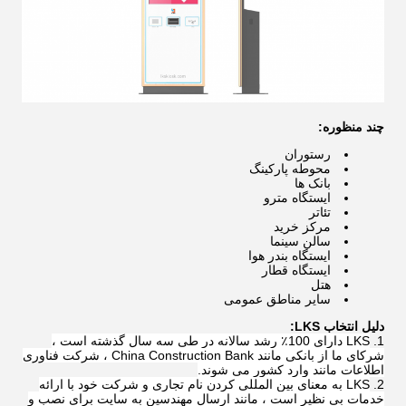
چند منظوره:
رستوران
محوطه پارکینگ
بانک ها
ایستگاه مترو
تئاتر
مرکز خرید
سالن سینما
ایستگاه بندر هوا
ایستگاه قطار
هتل
سایر مناطق عمومی
دلیل انتخاب LKS:
LKS دارای 100٪ رشد سالانه در طی سه سال گذشته است ،
شرکای ما از بانکی مانند China Construction Bank ، شرکت فناوری
اطلاعات مانند وارد کشور می شوند.
LKS به معنای بین المللی کردن نام تجاری و شرکت خود با ارائه
خدمات بی نظیر است ، مانند ارسال مهندسین به سایت برای نصب و