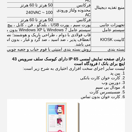
AC
فرکانس
50 هرتز تا 60 هرتز
منبع تغذیه دیجیتال
محدوده ولتاژ ورودی
100 ~ 240VAC
AC
فرکانس
50 هرتز تا 60 هرتز
تجهیزات جانبی
پورت سیم ، پورت USB ، بلندگو ، فن ، کابل ، پیچ و غیره.
سیستم عامل
سیستم عامل Windows 7 یا Windows XP بدون مجوز
قاب فولادی با دوام ، طراحی باریک و هوشمند؛ نصب و
کابینت KIOSK
انعطاف پذیر ، ضد اسید ، ضد گرد و غبار ، بدون استا
می باشد.
بسته بندی
روش بسته بندی امنیتی با فوم حباب و جعبه چوبی
دارای صفحه نمایش لمسی IP 65 دارای کیوسک سلف سرویس 43
اینچ برای بانک / فرودگاه است
لیست سایر اجزای سخت افزاری اختیاری
به شرح زیر است:
پین پد
کارت خوان کارت بانکی
دوربین وب
مودال بی سیم
ضسبنسرس کارت
کارت خوان بدون تماس