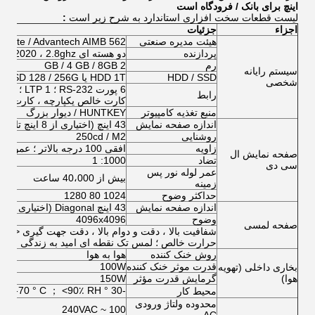
اینچ برای بانک / فرودگاه است
لیست قطعات سخت افزاری استاندارد به شرح زیر است
:
اجزاء
جزئیات
هیئت مدیره صنعتی
gabyte / Advantech AIMB 562
پردازنده
دو هسته ای E5700 / G2020 ، 2.8ghz؛ Intel Dual Core I3 / I5 / I7
رم
2 GB / 4 GB / 8GB
سیستم رایانه
HDD / SSD
HDD 1T یا SSD 128 / 256G
شخصی
رابط
کارت خالص یکپارچه ، کارت صد
منبع تغذیه کامپیوتر
HUNTKEY / دیوار بزرگ
اندازه صفحه نمایش
43 اینچ (اختیاری از 8 اینچ تا 65 اینچ)
روشنایی
250cd / M2
زاویه
افقی 100 درجه بالاتر ؛ عمودی 80 درجه بالا
صفحه نمایش ال
تضاد
1000: 1
سی دی
عمر لوله نور پس
بیش از 40،000 ساعت
زمینه
حداکثر وضوح
1024 80 1280
اندازه صفحه نمایش
43 اینچ Diagonal (اختیاری از 8 اینچ تا 65 اینچ)
وضوح
4096x4096
صفحه لمسی
حرارت خالص ؛ لمس تک نقطه ای امید به زندگی بیشتر از 0،000،000
روش خنک کننده
هوا به هوا
قدرت موثر خنک کننده
100W
بخاری داخلی (تهویه
هوا)
گرمایش قدرت مؤثر
150W
-30 ° C-70 ° C ； <90٪ RH.
محیط کار
محدوده ولتاژ ورودی
100 ~ 240VAC