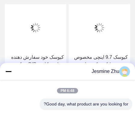
کیوسک 9.7 اینچی مخصوص
کیوسک خود سفارش دهنده
سرویس / کیوسک پرداخت
خواننده کارت DIP ، چک
Jesmine Zhu
کوچک با / بدون نقدی
کردن سلف سرویس 13.3
Dispensser ، بلیط فروش
اینچ در کیوسک
بهترین قیمت را دریافت کنید
بهترین قیمت را دریافت کنید
بلیط کیوسک برای فروش
6:48 PM
سریع بلیط
Good day, what product are you looking for?
SHENZHEN LEAN KIOSK SYSTEMS CO.,