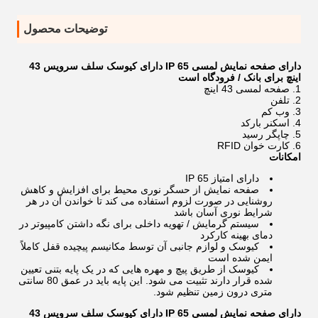
توضیحات محصول
دارای صفحه نمایش لمسی IP 65 دارای کیوسک سلف سرویس 43
اینچ برای بانک / فرودگاه است
صفحه لمسی 43 اینچ
تلفن
وب کم
اسکنر بارکد
چاپگر رسید
کارت خوان RFID
امکانات
دارای امتیاز IP 65
صفحه نمایش از حسگر نوری محیط برای افزایش و کاهش
روشنایی در صورت لزوم استفاده می کند تا خواندن آن در هر
شرایط نوری آسان باشد
سیستم گرمایش / تهویه داخلی برای نگه داشتن کامپیوتر در
دمای بهینه کارکرد
کیوسک و لوازم جانبی آن توسط مکانیسم پیچیده قفل کاملاً
ایمن شده است
کیوسک از طریق پیچ و مهره هایی که در یک پایه بتنی تعیین
شده قرار دارند تثبیت می شود. این پایه باید در عمق 80 سانتی
متری درون زمین تنظیم شود.
دارای صفحه نمایش لمسی IP 65 دارای کیوسک سلف سرویس 43