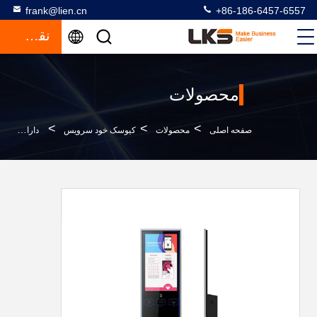
frank@lien.cn
+86-186-6457-6557
نقل قول
محصولات
>
>
>
صفحه اصلی
محصولات
کیوسک خود سرویس
دارای صفحه نمایش لمسی IP 65 دارای کیوسک سلف سرویس 43 اینچ برای بانک / فرودگاه است