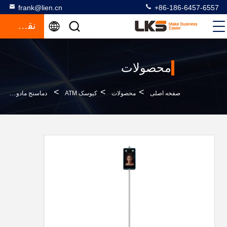
frank@lien.cn
+86-186-6457-6557
نقل قول
محصولات
>
>
>
صفحه اصلی
محصولات
کیوسک ATM
دماسنج مادون قرمز دیجیتال طبقه ایستاده