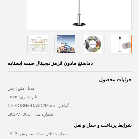
دماسنج مادون قرمز دیجیتال طبقه ایستاده
جزئیات محصول
محل منبع: چين
نام تجاری: Lean
گواهی: CE/ROSH/FDA/3C/More
شماره مدل: LKS-VT001
شرایط پرداخت و حمل و نقل
مقدار حداقل تعداد سفارش: 3 تکه