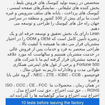
متخصص در زمینه تولید کیوسک های فروش بلیط ، 
پخش کننده های تبلیغاتی ، نمایشگرهای صفحه لمسی ، 
کیوسک های پرداخت ، پایانه های سلف سرویس و غیره 
است.ما برای بیش از 100 کشور و منطقه در سراسر 
جهان راه حل های کیوسک را طراحی و توسعه می 
دهیم.
Lean دارای یک بخش تحقیق و توسعه حرفه ای و یک 
زنجیره تأمین کامل است که OEM و ODM را در اختیار 
مشتریان قرار می دهد.ما همیشه با کیفیت بالا ، 
طراحی منحصر به فرد و خدمات پس از فروش عالی 
در خدمت مشتریان هستیم و سالهاست که مورد علاقه 
و تمجید مشتریان قرار گرفته ایم.ما با شرکت های 
Fortune 500 و برخی از غول های اینترنتی همکاری 
طولانی مدت و وفادارانه داریم.به عنوان مثال ، 
فوجیتسو ، NEC ، ZTE ، ICBC ، CCB ، گروه علی بابا 
و غیره
در همان زمان ، محصولات ما ISO ، CCC ، CE ، FCC 
، ROHS ، حق ثبت اختراع ، حق ثبت اختراع مدل ، 
اختراع ثبت اختراع و سایر گواهینامه ها را گذرانده اند.