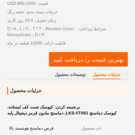
قیمت: USD 800-1000
جزئیات بسته بندی: جعبه رنگ
زمان تحویل: 5-10 روز کاری
شرایط پرداخت: D / A ، L / C ، T / T ، Western Union ،
MoneyGram ، D / P
قابلیت ارائه: 10000 قطعه در ماه
بهترین قیمت را دریافت کنید
جزئیات محصول
توضیحات محصول
جزئیات محصول
برجسته کردن:
کیوسک تست کف ایستاده
,
کیوسک دماسنج LKS-VT001
,
دماسنج مادون قرمز دیجیتال پایه
نام محصول:
قرص دماسنج هوشمند بالا