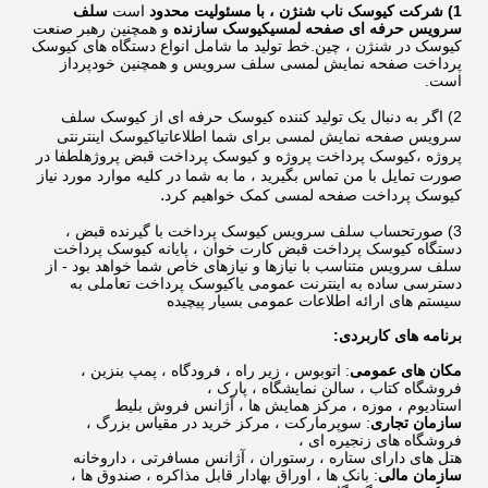
1) شرکت کیوسک ناب شنژن ، با مسئولیت محدود
است
سلف
سرویس حرفه ای صفحه لمسی
کیوسک
سازنده
و همچنین رهبر صنعت
کیوسک در شنژن ، چین.
خط تولید ما شامل انواع دستگاه های کیوسک
پرداخت صفحه نمایش لمسی سلف سرویس و همچنین خودپرداز
است.
2) اگر به دنبال یک تولید کننده کیوسک حرفه ای از
کیوسک سلف
سرویس صفحه نمایش لمسی
برای شما
اطلاعات
یا
کیوسک اینترنتی
پروژه ،
کیوسک پرداخت
پروژه و
کیوسک پرداخت قبض
پروژهلطفا در
صورت تمایل با من تماس بگیرید ، ما به شما در کلیه موارد مورد نیاز
.
کیوسک پرداخت صفحه لمسی کمک خواهیم کرد
3) صورتحساب سلف سرویس
کیوسک پرداخت با گیرنده قبض ،
دستگاه کیوسک پرداخت قبض کارت خوان ، پایانه کیوسک پرداخت
سلف سرویس
متناسب با نیازها و نیازهای خاص شما خواهد بود - از
دسترسی ساده به اینترنت عمومی یا
کیوسک پرداخت تعاملی
به
سیستم های ارائه اطلاعات عمومی بسیار پیچیده
برنامه های کاربردی:
مکان های عمومی
: اتوبوس ، زیر راه ، فرودگاه ، پمپ بنزین ،
فروشگاه کتاب ، سالن نمایشگاه ، پارک ،
استادیوم ، موزه ، مرکز همایش ها ، آژانس فروش بلیط
سازمان تجاری
: سوپرمارکت ، مرکز خرید در مقیاس بزرگ ،
فروشگاه های زنجیره ای ،
هتل های دارای ستاره ، رستوران ، آژانس مسافرتی ، داروخانه
سازمان مالی
: بانک ها ، اوراق بهادار قابل مذاکره ، صندوق ها ،