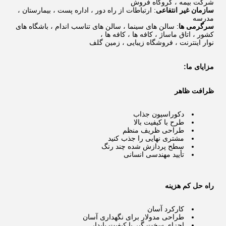
شرکت بیمه ، گروگاه فروش
سازمان غیر انتفاعی
: ارتباطات از راه دور ، اداره پست ، بیمارستان ،
مدرسه
سرگرمی ها
: سالن های سینما ، سالن های تناسب اندام ، باشگاه های
کشور ، اتاق ماساژ ، کافه ها ، کافه ها ،
نوار اینترنت ، فروشگاه زیبایی ، زمین گلف
مزایای ما:
ظرافت ظاهر
دکوراسیون جذاب
طرح با کیفیت بالا
طراحی ظریف منظم
مشتری نهایی را جذب کنید
سطح پردازش شده چند رنگ
تأیید مهندسی انسانی
راه حل کم هزینه
کارکرد آسان
طراحی مدولار برای نگهداری آسان
اجزای سخت گیر با کیفیت پایدار