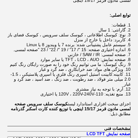
لمسی مادون قرمز 15/17 اینچی
توابع اصلی:
قطعات:
گارانتی: 1 سال
نوع: کیوسک اطلاعاتی ، کیوسک سلف سرویس ، کیوسک فضای باز
کاربرد: داخل یا خارج از منزل
سیستم عامل پشتیبانی شده: برنده 7 یا ویندوز 8 یا Linux
اندازه اختیاری صفحه: 15 "/ 17" / 19 "/ 22" / 23 "صفحه لمسی.
صفحه لمسی: SAW / IR / خازنی
صفحه نمایش: TFT ، LCD ، AUO یا سایر موارد
رنگ کیوسک:
ما می توانیم رنگ خود را به صورت رایگان رنگ کنیم
ویژگی های مواد: ضد خرابکاری ، ضد گرد و غبار
کابینه:
کابینت استیل اسپری رنگ فلزی یا اسپری پلاستیکی ، 1.5-
2.0 میلی متر فولاد ، ضد رطوبت ، ضد زنگ ، ضد اسید ، ضد گرد و
غبار
آرم: با توجه به نیاز مشتری
منبع تغذیه: 110-120V ، 220V-240V یا اختیاری
اجزای سخت افزاری استاندارد لیست
کیوسک سلف سرویس صفحه
لمسی مادون قرمز 15/17 اینچی با توزیع کننده کارت اسکنر گذرنامه
مطابق ذیل:
مشخصات فنی
صفحه نمایش LCD TFT