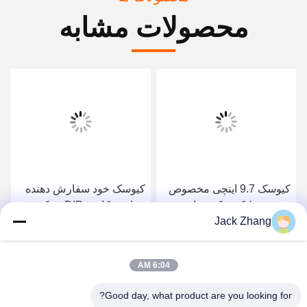
محصولات مشابه
کیوسک 9.7 اینچی مخصوص
کیوسک خود سفارش دهنده
سرویس / کیوسک پرداخت
خواننده کارت DIP ، چک
Jack Zhang
کوچک با / بدون نقدی
کردن سلف سرویس 13.3
Dispensser ، بلیط فروش
اینچ در کیوسک
بهترین قیمت را دریافت کنید
بهترین قیمت را دریافت کنید
بلیط کیوسک برای فروش
6:04 AM
سریع بلیط
Good day, what product are you looking for?