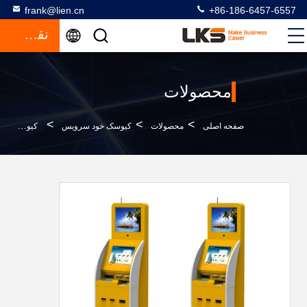
frank@lien.cn
+86-186-6457-6557
نقل قول
محصولات
>
>
>
صفحه اصلی
محصولات
کیوسک خود سرویس
کیوسک سلف سرویس کارت پخش کننده اسکنر گذر ، صفحه لمسی مادون قرمز 15/17 اینچی