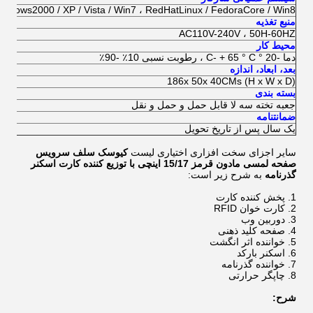
indows2000 / XP / Vista / Win7 ، RedHatLinux / FedoraCore / Win8
منبع تغذیه
AC110V-240V ، 50H-60HZ
محیط کار
دما -20 ° C- + 65 ° C ، رطوبت نسبی 10٪ -90٪
بعد، ابعاد، اندازه
186x 50x 40CMs (H x W x D)
بسته بندی
جعبه تخته سه لا قابل حمل و حمل و نقل
ضمانتنامه
یک سال پس از تاریخ تحویل
سایر اجزای سخت افزاری اختیاری لیست
کیوسک سلف سرویس
صفحه لمسی مادون قرمز 15/17 اینچی با توزیع کننده کارت اسکنر
گذرنامه
به شرح زیر است:
پخش کننده کارت
کارت خوان RFID
دوربین وب
صفحه کلید ذهنی
خواننده اثر انگشت
اسکنر بارکد
خواننده گذرنامه
چاپگر حرارتی
شرح: