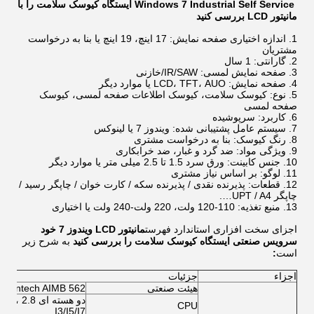
Windows 7 Industrial Self Service ایستگاه کیوسک سلامت را با
مانیتور LCD بررسی کنید
اندازه اختیاری صفحه نمایش: 17 اینچ، 19 اینچ یا بنا به درخواست
مشتریان
گارانتی: 1 سال
صفحه نمایش لمسی: IR/SAW/خازنی
صفحه نمایش: LCD، TFT، AUO یا موارد دیگر
نوع: کیوسک سلامت، کیوسک اطلاعات صفحه لمسی، کیوسک
صفحه لمسی
کاربرد: سرپوشیده
سیستم عامل پشتیبانی شده: ویندوز 7 یا لینوکس
رنگ کیوسک: بنا به درخواست مشتری
ویژگی مواد: ضد گرد و غبار، ضد خرابکاری
جنس کابینت: ورق سرد 1.5 تا 2.5 میلی متر یا موارد دیگر
لوگو: بر اساس نیاز مشتری
قطعات: پذیرنده نقدی / پذیرنده سکه / کارت خوان / چاپگر رسید /
چاپگر UPT / A4….
منبع تغذیه: 110-120 ولت، 220 ولت-240 ولت یا اختیاری
اجزای سخت افزاری استاندارد فهرست
مانیتور LCD ویندوز 7 خود
سرویس صنعتی ایستگاه کیوسک سلامت را بررسی کنید
به شرح زیر
است
:
اجزاء
جزئیات
هیئت صنعتی
dvantech AIMB 562
CPU
I3/I5/I7