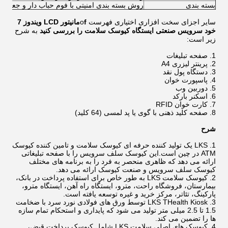
بسته بندی
روش بسته بندی امنیتی با فوم حباب دار و جعبه چ
سایر اجزای سخت افزاری اختیاری فهرست o
f
مانیتور LCD ویندوز 7
خود سرویس صنعتی ایستگاه کیوسک سلامت را بررسی کنید
به شرح
زیر است:
صفحه تبلیغات
پرینتر لیزری A4
دستگاه پول نقد
پاسپورت خوان
دوربین وب
اسکنر بارکد
کارت خوان RFID
صفحه کلید ذهنی با گوی یا پد لمسی (64 کلید)
شرح
LKS یک تولید کننده حرفه ای کیوسک سلامت و تامین کننده کیوسک
ATM در چین است.این کیوسک سلف سرویس را با صفحه تبلیغاتی
ارائه می دهد که ظاهری منحصر به فرد را به برنامه های مختلف
کیوسک سلف سرویس و صنعت کیوسک ارائه می دهد.
کیوسک سلامت LKS به طور خاص برای استفاده پرداخت در بانک،
بیمارستان، فروشگاه راحت، مترو، ایستگاه راه آهن، ایستگاه مترو،
پارکینگ، تئاتر، مرکز خرید و غیره توسعه یافته است.
LKS THealth Kiosk توسط ورق های فولادی نورد سرد با ضخامت
1.5 تا 2.5 میلی متر تولید می شود که پایداری و استحکام تمام سازه
ها را تضمین می کند.
کیوسک های اصلی سلامت LKS شامل کیوسک پرداخت قبض،