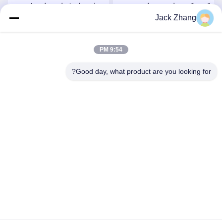
کیوسک بهداشتی برای
بیمارستان / داروسازی /
Jack Zhang
بیمارستان ، کیوسک سلف
کیوسک مراقبت پزشکی ،
سرویس توسط LKS
MDD و USA FDCA
بهترین قیمت را دریافت کنید
بهترین قیمت را دریافت کنید
استاندارد ، طراحی زیبا
9:54 PM
توسط LKS
Good day, what product are you looking for?
SHENZHEN LEAN KIOSK SYSTEMS CO.,
LTD.
frank@lien.cn
+86-186-6457-6557
۹۰-۸ جاده دایانگ، طبقه دوم، محله رنتین، خیابان فوهای، منطقه
بائوان، شنژن، گوانگدونگ، چین