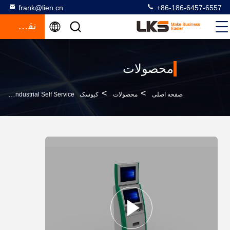
frank@lien.cn
+86-186-6457-6557
نقل قول
محصولات
>
>
صفحه اصلی
محصولات
کیوسک ATM
PC Window 7 Industrial Self Service ایستگاه کیوسک بهداشت را با مانیتور LCD بررسی کنید