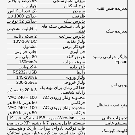
میزان اعتبارسنجی
96 درصد یا بالاتر
درج اسکناس
چهار راه
پذیرنده قبض نقدی
سپردن
یک عدد اسکناس
ظرفیت
حداکثر 1000 نت
پذیرش سکه
حداکثر 32 نوع سکه در کانال 2*16 یا 1*32
توانایی تشخیص سکه های
با قابلیت تشخیص بال
پذیرنده سکه
تقلبی
پذیرش سرعت
2 سکه / ثانیه
ولتاژ تغذیه
10V-16V DC
خودکار برش
مشمول
فن آوری
چاپ حرارتی
چاپگر حرارتی رسید
عرض کاغذ
80 میلی متر
Epson
سرعت چاپ
150mm/s
بافر داده
4 کیلوبایت
رابط
RS232، USB
ولتاژ ورودی
145-290va
ولتاژ خروجی
200-255va
یو پی اس
حداکثر زمان برای تهیه یک
3 تا 20 دقیقه (برای رایانه شخصی)
رایانه شخصی
محدوده ولتاژ ورودی AC
100 ~ 240 VAC
فرکانس
50 هرتز تا 60 هرتز
منبع تغذیه دیجیتال
محدوده ولتاژ ورودی AC
100 ~ 240 VAC
فرکانس
50 هرتز تا 60 هرتز
تجهیزات جانبی
پورت Wire-lan، پورت USB، بلندگو، فن، کابل، پیچ و غیره.
سیستم عامل
سیستم عامل ویندوز 7 یا ویندوز XP بدون مجوز
قاب فولادی بادوام، طراحی باریک و هوشمند؛نصب
کابینت کیوسک
زنگ، ضد اسید، ضد گرد و غبار، بدون استاتیک، د