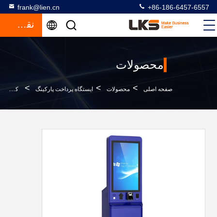
frank@lien.cn
+86-186-6457-6557
نقل قول
محصولات
>
>
>
صفحه اصلی
محصولات
ایستگاه پرداخت پارکینگ
کیوسک پرداخت پارکینگ در فضای باز IP67 با گیرنده پول نقد و کارت خوان اعتباری