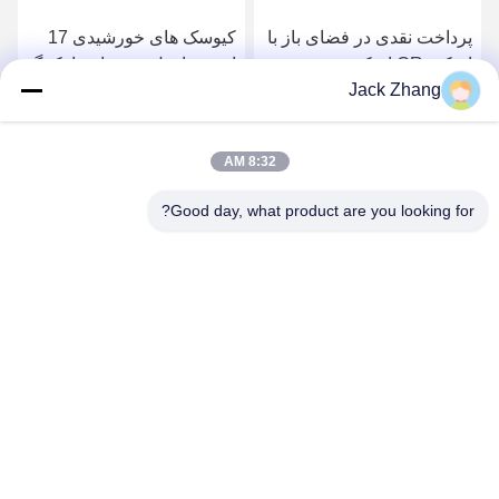
پرداخت نقدی در فضای باز با
کیوسک های خورشیدی 17
اسکنر QR اسکنر رسید
اینچی با پول نقد برای پارکینگ
Jack Zhang
چاپگر صفحه لمسی
بهترین قیمت را دریافت کنید
بهترین قیمت را دریافت کنید
8:32 AM
Good day, what product are you looking for?
SHENZHEN LEAN KIOSK SYSTEMS CO.,
LTD.
frank@lien.cn
+86-186-6457-6557
۹۰-۸ جاده دایانگ، طبقه دوم، محله رنتین، خیابان فوهای، منطقه