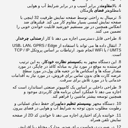
بالا
مقاومت
در برابر آسیب و در برابر شرایط آب و هوایی
نامطلوب
در فضای باز
مکان
ترمینال به راحتی توسط صفحه نمایش ظرفیت 32 اینچی با
صفحه نمایش لمسی بسیار مقاوم کار می کند. فیلترهای ضد
انعکاس همچنین در نور مستقیم خورشید قابلیت خواندن خوبی را
تضمین می کنند.
طراحی قابل دسترسی اجازه می دهد تا کار از
صندلی چرخدار
.
انتقال داده ها می تواند با استفاده از USB، LAN، GPRS / Edge
/ UMTS یا WiFi انجام شود. ارتباطات بر اساس پروتکل TCP / IP
است.
این دستگاه مجهز به یک
سیستم نظارت خودکار
، به این ترتیب
فرستنده به موقع در مورد نیاز به مبادله کاغذ در چاپگر، در مورد
مقدار سکه ها و اسکناس ها در جعبه های پول،در مورد سطح
عرضه کارت های بدون تماس برای فروش، در مورد نیاز به اقدامات
خدماتی یا در مورد تلاش برای سرقت.
طراحی داخلی بر اساس یک کامپیوتر صنعتی استاندارد است که
اجازه می دهد تا عملکرد آسان برنامه های کاربردی موجود و
همچنین توسعه بیشتر ماشین را فراهم کند.
دستگاه مجهز به
سیستم تنظیم دمایی
برای حفظ دمای عملیاتی و
رطوبت مطلوب بدون توجه به شرایط آب و هوایی در فضای بیرون.
خواننده بارکد اختیاری اجازه می دهد تا خواندن کد 2D از صفحه
نمایش تلفن همراه.
در صورت درخواست برای صدور مدارک مختلف یا افزایش