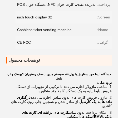
پرداخت:
پذیرنده نقدی، کارت خوان NFC، دستگاه خوان POS
32 inch touch display
Screen:
Cashless ticket vending machine
Name:
گواهی:
CE FCC
توضیحات محصول
دستگاه بلیط خود سفارش با پول نقد سیستم مدیریت صف رستوران کیوسک چاپ
بلیط
توابع اصلی:
ساخت ماژولار اجازه می دهد تا ترکیبی از تجهیزات از دستگاه
فروش بلیط پایه به یک دستگاه کاملا چند منظوره.
ماژول فروش کارت های بدون تماس اجازه می دهد
بارگذاری
داده ها به یک کارت
قبل از صادر شدن و همچنین چاپ روی کارت های
کاغذی.
امکان پرداخت بدون تماس
کارت های تراشه ای
,
کارت های
بانکی
(
EMV
)
سکه ها
و
اسکناس
.