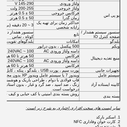
ولتاژ ورودی
145-290 V
ولتاژ خروجی
200-255 ولت
فرکانس خروجی
50 ± 0.5 هرتز
یو پی اس
زمان گذرا
50 ± 0.5 هرتز
حداکثر زمان برای تهیه یک
3 ~ 20 دقیقه (برای تک رایانه)
رایانه شخصی
سنسور سیستم هشدار /
سنسور هشدار درب با
تابع
صفحه کنترل IO
کوتاه ، تماس
بلندگو
امکانات
بلندگوهای تقویت شده دو
وبکم
500 پیکسل ، بدون درایور
دامنه ولتاژ ورودی AC
100 ~ 240VAC
فرکانس
50 هرتز تا 60 هرتز
منبع تغذیه دیجیتال
دامنه ولتاژ ورودی AC
100 ~ 240VAC
فرکانس
50 هرتز تا 60 هرتز
تجهیزات جانبی
پورت سیم ، پورت USB ، بلندگو ، پنکه ، کابل ، پیچ و غیره
سیستم عامل
ویندوز 7 یا سیستم عامل ویندوز XP بدون مجوز
قاب فولادی با دوام ، طراحی باریک و هوشمند ؛
کابینه ایستاده آزاد
درخواست است.
روش بسته بندی امنیتی با کف حبابی و کیف چوبی
بسته بندی
سایر لیست های سخت افزاری اختیاری به شرح زیر است:
اسکنر بارکد
کارت خوان وفاداری NFC
پذیرنده سکه