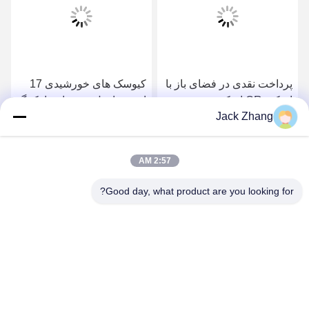
پرداخت نقدی در فضای باز با
کیوسک های خورشیدی 17
اسکنر QR اسکنر رسید
اینچی با پول نقد برای پارکینگ
Jack Zhang
چاپگر صفحه لمسی
بهترین قیمت را دریافت کنید
بهترین قیمت را دریافت کنید
2:57 AM
Good day, what product are you looking for?
SHENZHEN LEAN KIOSK SYSTEMS CO.,
LTD.
frank@lien.cn