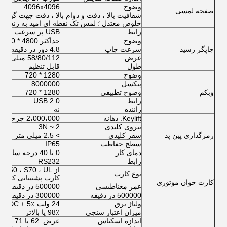
وضوح
4096x4096
صفحه لمسی
خلوص معتدل ؛ لمس تک نقطه ای امید به زندگی بیشتر 000،000
رابط
USB پر سرعت
وضوح
حداکثر 4800 * 1200
چاپگر رسید
سرعت چاپ
4.8 دور در دقیقه
عرض
58/80/112 میلی متر
طول
قابل تنظیم
وضوح
1280 * 720
پیکسل
8000000
وبکم
وضوح تطبیقی
1280 * 720
رابط
USB 2.0
راننده
نه
Keylift. دهانه
2،000،000 چرخه
نیروی کلیدی
2 ~ 3N
رمزگذاری پین پد
سفر کلیدی
> 2.5 میلی متر
سطح حفاظت
IP65
دمای کار
0 تا 40 درجه سانتیگراد
رابط
RS232
از S50 ، S70 ، UL
نوع کارت
کارت پشتیبانی کنید
کارت خوان موتوری
عمر مغناطیسی
500000 در دقیقه
500000 در دقیقه
300000 در دقیقه
ولتاژ برق
24 ولت DC ± 5٪
میزان اعتبار سنجی
98٪ یا بالاتر
اندازه اسکناس
عرض: 62 یا 71 میلی مترطول: 120-160 میلی متر