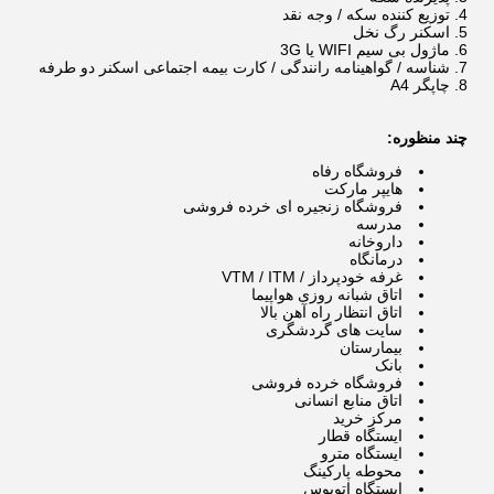
توزیع کننده سکه / وجه نقد
اسکنر رگ نخل
ماژول بی سیم WIFI یا 3G
شناسه / گواهینامه رانندگی / کارت بیمه اجتماعی اسکنر دو طرفه
چاپگر A4
چند منظوره:
فروشگاه رفاه
هایپر مارکت
فروشگاه زنجیره ای خرده فروشی
مدرسه
داروخانه
درمانگاه
غرفه خودپرداز / VTM / ITM
اتاق شبانه روزی هواپیما
اتاق انتظار راه آهن بالا
سایت های گردشگری
بیمارستان
بانک
فروشگاه خرده فروشی
اتاق منابع انسانی
مرکز خرید
ایستگاه قطار
ایستگاه مترو
محوطه پارکینگ
ایستگاه اتوبوس