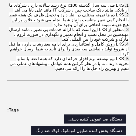
LKS طی سه سال گذشته 100٪ نرخ رشد سالانه دارد ، شرکای ما
از بانکی مانند بانک ساخت چین ، شرکت IT مانند علی بابا می آیند.
LKS ده ها نمونه مختلف در انبار دارد و تحویل ظرف یک هفته فقط
با انجام کمی تغییر متناسب با نیاز شما انجام می شود ، علاوه بر این
هیچ هزینه نمونه اضافی برای آن وجود ندارد.
منظور از LKS این است که با ارائه خدمات بی نظیر ، مانند ارسال
مهندسین در محل نصب و انجام تعمیر و نگهداری در صورت لزوم ،
مارک و شرکت خود را بین المللی کند.
LKS روش کامل و استانداردی برای ادامه سفارشات دارد ، ما قبل
از شروع تولید ، نقاشی سه بعدی را برای تأیید به شما ارسال خواهیم
کرد.
LKS تیم توسعه نرم افزار حرفه ای دارد که همه اعضا با سالها
تجربه دارند ، ما با در نظر گرفتن همه عوامل ، پیشنهادهای عملی می
دهیم و بهترین راه حل ها را ارائه می دهیم.
Tags:
دستگاه ضد عفونی کننده دستی
دستگاه پخش کننده صابون اتوماتیک فولاد ضد زنگ