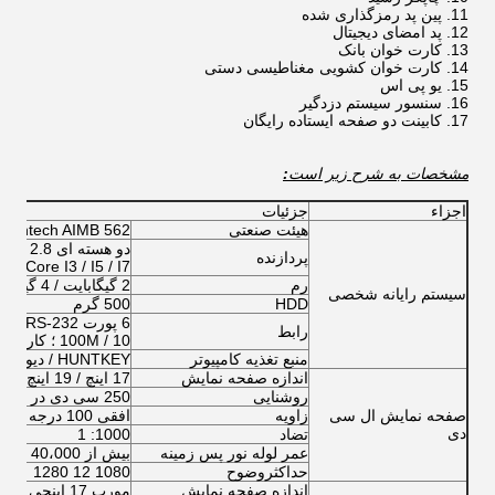
پین پد رمزگذاری شده
پد امضای دیجیتال
کارت خوان بانک
کارت خوان کشویی مغناطیسی دستی
یو پی اس
سنسور سیستم دزدگیر
کابینت دو صفحه ایستاده رایگان
مشخصات
به شرح زیر است
:
اجزاء
جزئیات
هیئت صنعتی
Advantech AIMB 562
پردازنده
Core I3 / I5 / I7
رم
2 گیگابایت / 4 گیگابایت / 8 گیگابایت
سیستم رایانه شخصی
HDD
500 گرم
رابط
10 / 100M ؛ کارت شبکه مجتمع ، کارت صدا
منبع تغذیه کامپیوتر
HUNTKEY / دیوار بزرگ
اندازه صفحه نمایش
17 اینچ / 19 اینچ (اختیاری از 8 اینچ تا 65 اینچ)
روشنایی
250 سی دی در مترمربع
صفحه نمایش ال سی
زاویه
افقی 100 درجه بالاتر ؛ عمودی 80 درجه بالاتر
دی
تضاد
1000: 1
عمر لوله نور پس زمینه
بیش از 40،000 ساعت
حداکثروضوح
1080 12 1280
اندازه صفحه نمایش
مورب 17 اینچی (اختیاری از 8 اینچ تا 65 اینچ)