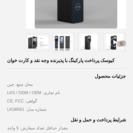
کیوسک پرداخت پارکینگ با پذیرنده وجه نقد و کارت خوان
جزئیات محصول
محل منبع: چين
نام تجاری: LKS / ODM / OEM
گواهی: CE, FCC
شماره مدل: LKS8561
شرایط پرداخت و حمل و نقل
مقدار حداقل تعداد سفارش: 5 واحد