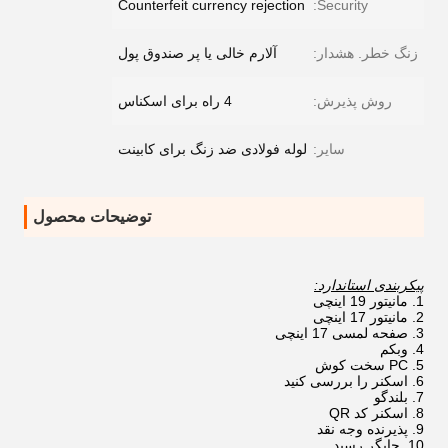
Counterfeit currency rejection
Security:
زنگ خطر. هشدار:
آلارم خالی یا پر صندوق پول
روش پذیرش:
4 راه برای اسکناس
سایر:
لوله فولادی ضد زنگ برای کابینت
توضیحات محصول
پیکربندی استاندارد:
مانیتور 19 اینچی
مانیتور 17 اینچی
صفحه لمسی 17 اینچی
وبکم
PC سخت کوش
اسکنر را بررسی کنید
بلندگو
اسکنر کد QR
پذیرنده وجه نقد
چاپگر رسید