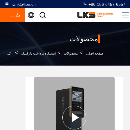
frank@lien.cn
+86-186-6457-6557
نقل قول
محصولات
>
>
>
صفحه اصلی
محصولات
ایستگاه پرداخت پارکینگ
کیوسک پرداخت پارکینگ با پذیرنده وجه نقد و کارت خوان