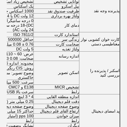
توانایی تشخیص
تشخیص زیاد اسکناس
بیل اسکرو
یک اسکناس
پذیرنده وجه نقد
ظرفیت صندوق نقد
1000 اسکناس حداکثر
ولتاژ بهره برداری
12 ولت DC یا 24 ولت AC
دمای کار
24 ولت AC)
استاندارد کارت
ISO 7811/2
کارت خوان کشویی نوار
زندگی سر
حداقل 500000 بار
مغناطیسی دستی
ضخامت کارت
0.76 ± 0.08 میلی متر
ولتاژ تغذیه
5 ولت DC
اندازه رسانه
ضخامت: 0.08 0.13 میلی متر
محدوده: اندازه A6 (105 میلی متر) ، اسکن دوبلکس
روش: CIS رنگی (حسگر تصویر کنترل)
اسکنر / پذیرنده را
اسکن تصویر
بررسی کنید
خاکستری
سرعت: 500 میلی متر در ثانیه
تشخیص MICR
E138 و CMC7
رابط
سرعت بالا USB
اندازه منطقه القایی
4 * 3 اینچ
دقت قلم دیجیتال
0.25 میلی متر (0.01 اینچ)
وضوح صفحه دیجیتال
وضوح صفحه دیجیتال
پد امضای دیجیتال
ارتفاع القای قلم دیجیتال
حداکثر 15 میلی متر
میزان خواندن
100 pps (امتیاز در ثانیه)
رابط
رابط
دیگران
نشانگر وضعیت LED