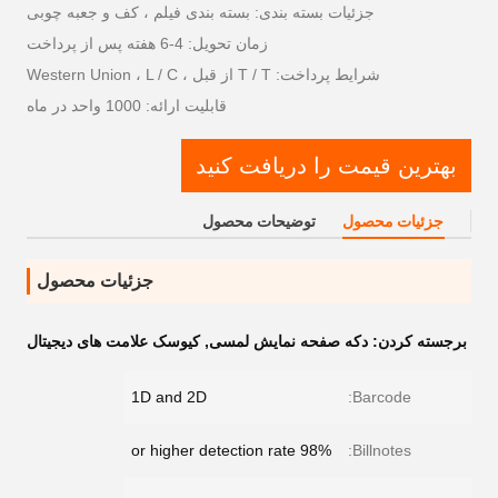
جزئیات بسته بندی: بسته بندی فیلم ، کف و جعبه چوبی
زمان تحویل: 4-6 هفته پس از پرداخت
شرایط پرداخت: T / T از قبل ، Western Union ، L / C
قابلیت ارائه: 1000 واحد در ماه
بهترین قیمت را دریافت کنید
جزئیات محصول
توضیحات محصول
جزئیات محصول
برجسته کردن:
دکه صفحه نمایش لمسی
,
کیوسک علامت های دیجیتال
1D and 2D
Barcode:
98% or higher detection rate
Billnotes: