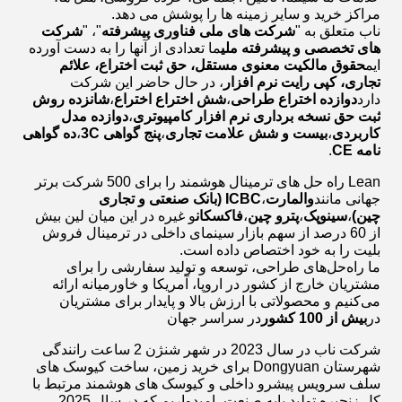
مراکز خرید و سایر زمینه ها را پوشش می دهد.
ناب متعلق به "
شرکت های ملی فناوری پیشرفته
"، "
شرکت
های تخصصی و پیشرفته ملی
ما تعدادی از آنها را به دست آورده
ایم
حقوق مالکیت معنوی مستقل، حق ثبت اختراع، علائم
تجاری، کپی رایت نرم افزار
، در حال حاضر این شرکت
دارد
دوازده اختراع طراحی
،
شش اختراع اختراع
،
شانزده روش
ثبت حق نسخه برداری نرم افزار کامپیوتری
،
دوازده مدل
کاربردی
،
بیست و شش علامت تجاری
،
پنج گواهی 3C
،
ده گواهی
نامه CE
.
Lean راه حل های ترمینال هوشمند را برای 500 شرکت برتر
جهانی مانند
والمارت
،
ICBC (بانک صنعتی و تجاری
چین)
،
سینوپک
،
پترو چین
،
فاکسکان
و غیره در این میان لین بیش
از 60 درصد از سهم بازار سینمای داخلی در ترمینال فروش
بلیت را به خود اختصاص داده است.
ما راه‌حل‌های طراحی، توسعه و تولید سفارشی را برای
مشتریان خارج از کشور در اروپا، آمریکا و خاورمیانه ارائه
می‌کنیم و محصولاتی با ارزش بالا و پایدار برای مشتریان
در
بیش از 100 کشور
در سراسر جهان
شرکت ناب در سال 2023 در شهر شنژن 2 ساعت رانندگی
شهرستان Dongyuan برای خرید زمین، ساخت کیوسک های
سلف سرویس پیشرو داخلی و کیوسک های هوشمند مرتبط با
کل زنجیره تولید پایه صنعت، امیدواریم که در سال 2025