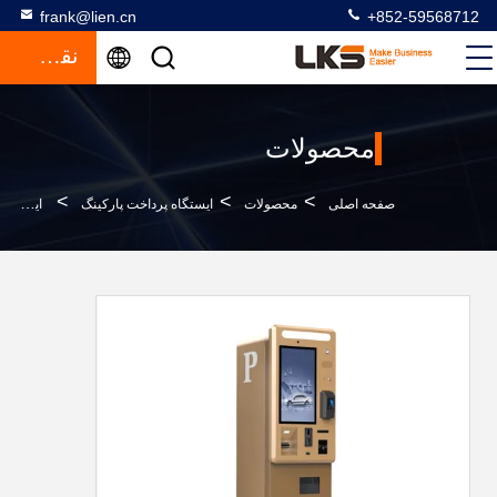
frank@lien.cn
+852-59568712
نقل قول
محصولات
>
>
>
صفحه اصلی
محصولات
ایستگاه پرداخت پارکینگ
ايستگاه پرداخت پارکينگ با 21.5 اينچ روشنايي بالا صفحه لمسي و پذيرنده سکه ها و کيوسک پول