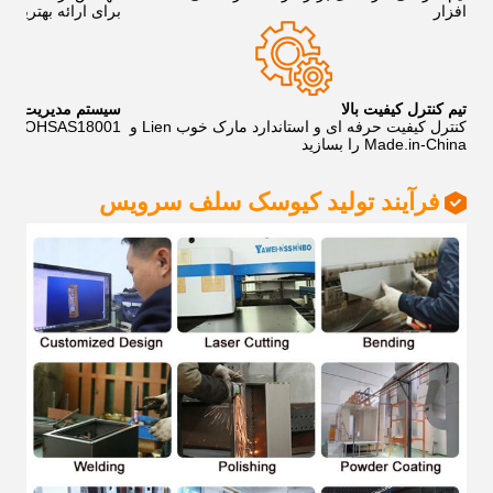
افزار
برای ارائه بهترین 
تیم کنترل کیفیت بالا
سیستم مدیریت کیف
کنترل کیفیت حرفه ای و استاندارد مارک خوب Lien و
400، OHSAS18001
Made.in-China را بسازید
فرآیند تولید کیوسک سلف سرویس