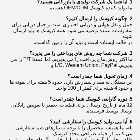
1. آیا شما یک شرکت تولیدی یا بازرگانی هستید؟
ما تولید کننده کیوسک OEM/ODM هستیم.
2. چگونه کیوسک را ارسال کنیم؟
حمل و نقل هوایی و دریایی اختیاری است و حمل دریایی برای
سفارشات عمده توصیه می شود. همه کیوسک ها باید ارسال
شوند
در حالت ایستاده است و نباید آن را زمین گذاشت.
3. شرکت شما چه روش های پرداختی را می پذیرد؟
ما اکثر روش های پرداخت را می پذیریم، اما عمدتا T/T را می
پذیریم. L/C، Western Union، PayPal و .
4. زمان تحویل شما چقدر است؟
این بستگی به مقدار سفارش دارد، حدود 5 هفته برای نمونه ها
و حدود 4 هفته برای کمتر از 100 واحد.
5. دوره گارانتی کیوسک شما چقدر است؟
12 ماه از تاریخ ارسال، برای قطعات، تعمیر یا تعویض رایگان،
ارسال توسط فرستنده.
6. آیا می توانید کیوسک را سفارشی کنید؟
بله، ما همیشه محصول را با توجه به نیازهای شما سفارشی
می کنیم. از جمله طراحی مجدد کیوسک
ظاهر، چاپ لوگوی شرکت شما، انتخاب رنگ های خاص و غیره