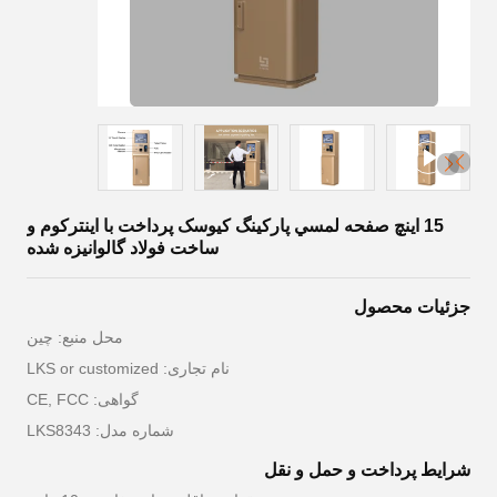
15 اينچ صفحه لمسي پارکينگ کيوسک پرداخت با اينتركوم و
ساخت فولاد گالوانيزه شده
جزئیات محصول
محل منبع: چين
نام تجاری: LKS or customized
گواهی: CE, FCC
شماره مدل: LKS8343
شرایط پرداخت و حمل و نقل