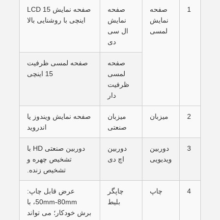
1
صفحه
صفحه
صفحه نمایش LCD 15
نمایش
نمایش
اینچی با روشنایی بالا
لمسی
ال سی
دی
صفحه
صفحه لمسی ظرفیت
لمسی
15 اینچی
ظرفیت
دار
2
میزبان
میزبان
صفحه نمایش ویندوز یا
صنعتی
اندروید
3
دوربین
دوربین
دوربین صنعتی HD با
ویدیویی
اچ دی
تشخیص چهره و
تشخیص زنده.
4
چاپ
چاپگر
عرض قابل چاپ:
بلیط
50mm-80mm، با
برش خودکار؛ می تواند