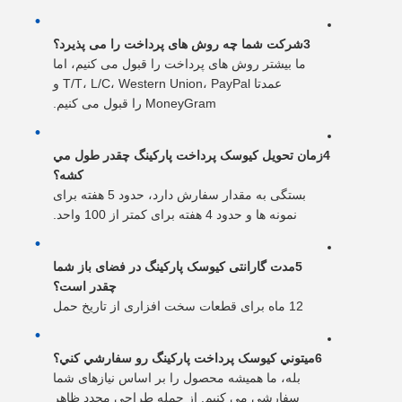
3شرکت شما چه روش های پرداخت را می پذیرد؟
ما بیشتر روش های پرداخت را قبول می کنیم، اما
عمدتا T/T، L/C، Western Union، PayPal و
MoneyGram را قبول می کنیم.
4زمان تحویل کيوسک پرداخت پارکينگ چقدر طول مي
کشه؟
بستگی به مقدار سفارش دارد، حدود 5 هفته برای
نمونه ها و حدود 4 هفته برای کمتر از 100 واحد.
5مدت گارانتی کیوسک پارکینگ در فضای باز شما
چقدر است؟
12 ماه برای قطعات سخت افزاری از تاریخ حمل
6ميتوني کيوسک پرداخت پارکينگ رو سفارشي کني؟
بله، ما همیشه محصول را بر اساس نیازهای شما
سفارشی می کنیم. از جمله طراحی مجدد ظاهر