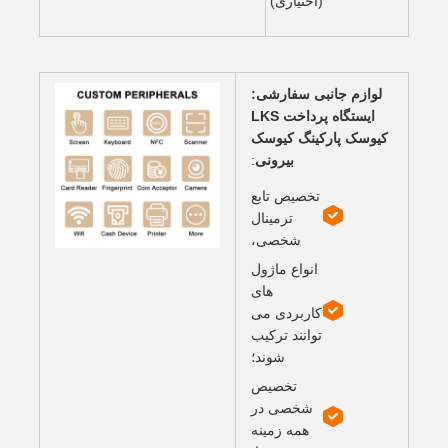
(اختیاری)
لوازم جانبی سفارشی:
ایستگاه پرداخت LKS
کیوسک پارکینگ کیوسک
بیرونی
:
تخصیص تابع
ترمینال
شخصی،
انواع ماژول
های
کاربردی می
توانند ترکیب
شوند؛
تخصیص
شخصی در
همه زمینه