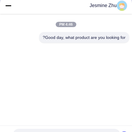
Jesmine Zhu
پرداخت نقدی Ip65 ضد آب
پرداخت نقدی Ip65 ضد آب
بهترین قیمت را دریافت کنید
بهترین قیمت را دریافت کنید
4:46 PM
Good day, what product are you looking for?
SHENZHEN LEAN KIOSK SYSTEMS CO.,
LTD.
frank@lien.cn
+852-59568712
۹۰-۸ جاده دایانگ، طبقه دوم، محله رنتین، خیابان فوهای، منطقه
بائوان، شنژن، گوانگدونگ، چین