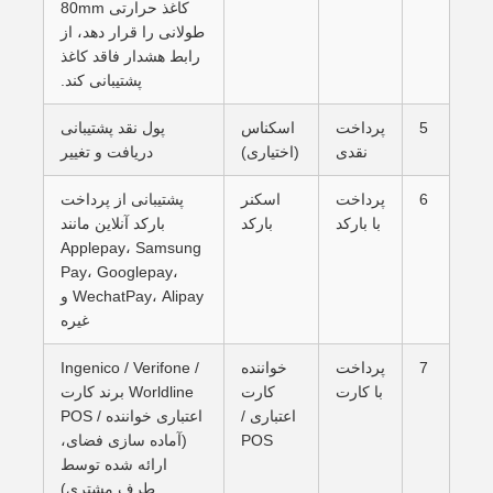
کاغذ حرارتی 80mm
طولانی را قرار دهد، از
رابط هشدار فاقد کاغذ
پشتیبانی کند.
5
پرداخت
اسکناس
پول نقد پشتیبانی
نقدی
(اختیاری)
دریافت و تغییر
6
پرداخت
اسکنر
پشتیبانی از پرداخت
با بارکد
بارکد
بارکد آنلاین مانند
Applepay، Samsung
Pay، Googlepay،
WechatPay، Alipay و
غیره
7
پرداخت
خواننده
Ingenico / Verifone /
با کارت
کارت
Worldline برند کارت
اعتباری /
اعتباری خواننده / POS
POS
(آماده سازی فضای،
ارائه شده توسط
طرف مشتری)