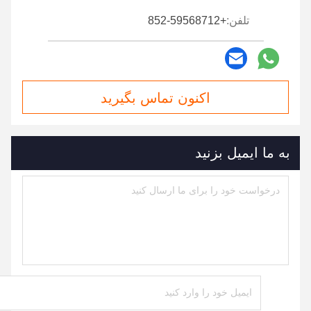
تلفن:
+852-59568712
اکنون تماس بگیرید
به ما ایمیل بزنید