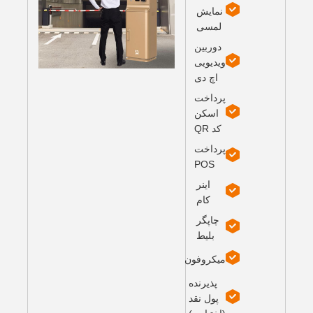
نمایش
لمسی
دوربین
ویدیویی
اچ دی
پرداخت
اسکن
کد QR
پرداخت
POS
اينر
کام
چاپگر
بلیط
میکروفون
پذیرنده
پول نقد