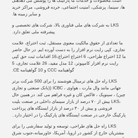
است.محصولات و خدمات ما پارکینگ ها را پوشش می دهدهتل
ها، سینما، پزشکی، امنیت اجتماعی، خرده فروشی، مراکز خرید
و سایر زمینه ها.
LKS به شرکت های ملی فناوری بالا، شرکت های تخصصی و
پیشرفته ملی تعلق دارد.
ما تعدادی از حقوق مالکیت معنوی مستقل، ثبت اختراع، علامت
تجاری، کپی رایت نرم افزار را به دست آورده ایم. در حال حاضر
ما 12 اختراع طراحی، 6 اختراع اختراع،16 اقدامات ثبت حق کپی
رایت نرم افزار کامپیوتر، 12 مدل مفید، 26 علامت تجاری، 5
گواهینامه CCC و 10 گواهینامه CE.
LKS راه حل های ترمینال هوشمند را برای 500 شرکت برتر
جهانی مانند وال مارت ، هواوی ، ICBC ((بانک صنعتی و تجاری
چین) ، سینوپک ، فاکس کان و غیره فراهم می کند. در همین حال
،LKS بیش از ۷۰ درصد از بازار سینمای داخلی در صنعت بلیت
فروشی و بیش از ۳۰ درصد از بازار ایستگاه های پرداخت
پارکینگ خارجی در صنعت ایستگاه های پارکینگ را در اختیار دارد..
LKS راه حل های طراحی، توسعه و تولید سفارشی را برای
مشتریان خارج از کشور در اروپا، آمریکا، خاورمیانه،جنوب شرق