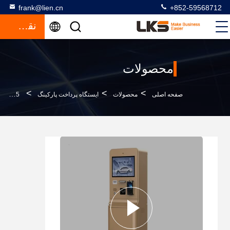
frank@lien.cn
+852-59568712
نقل قول
محصولات
>
>
>
صفحه اصلی
محصولات
ایستگاه پرداخت پارکینگ
15 اينچ صفحه لمسي پارکينگ کيوسک پرداخت با اينتركوم و ساخت فولاد گالوانيزه شده